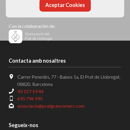
Aceptar Cookies
Prat Gran Comerç
· Associació de Comerciants del Prat
de Llobregat
Con la colaboración de:
Contacta amb nosaltres
Carrer Penedès, 77 - Baixos 1a, El Prat de Llobregat,
08820, Barcelona
93 127 19 44
695 796 995
associacio@pratgrancomerc.com
Segueix-nos