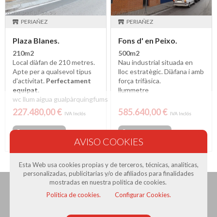
PERIAÑEZ
PERIAÑEZ
Plaza Blanes.
Fons d' en Peixo.
210m2
500m2
Local diàfan de 210 metres.
Nau industrial situada en
Apte per a qualsevol tipus
lloc estratègic. Diàfana i amb
d'activitat.
Perfectament
força trifàsica.
equipat.
llum
metre
wc
llum
aigua
gual
pàrquing
fums
227.480,00 €
585.640,00 €
IVA Inclós
IVA Inclós
Opcions
Opcions
Esta Web usa cookies propias y de terceros, técnicas, analíticas,
personalizadas, publicitarias y/o de afiliados para finalidades
mostradas en nuestra política de cookies.
Política de cookies.
Configurar Cookies.