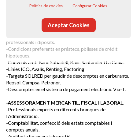
Política de cookies.
Configurar Cookies.
-PRODUCTES FINANCERS
-Targetes de crèdit exclusives amb quota anual sempre
gratuïta.
Aceptar Cookies
-TPV amb comissions preferents des de només el 0,50%.
-Condicions financeres preferents en comptes
professionals i dipòsits.
-Condicions preferents en préstecs, pòlisses de crèdit,
hipoteques.
-Convenis amb Banc Sabadell, Banc Santander i La Caixa.
-Línies ICO, Avalis, Rènting, Factoring
-Targeta SOLRED per gaudir de descomptes en carburants.
Repsol. Campsa. Petronor.
-Descomptes en el sistema de pagament electrònic Via-T.
-ASSESSORAMENT MERCANTIL, FISCAL I LABORAL.
-Professionals experts en diferents branques de
l’Administració.
-Comptabilitat, confecció dels estats comptables i
comptes anuals.
-Auditoria financera i de gestió.