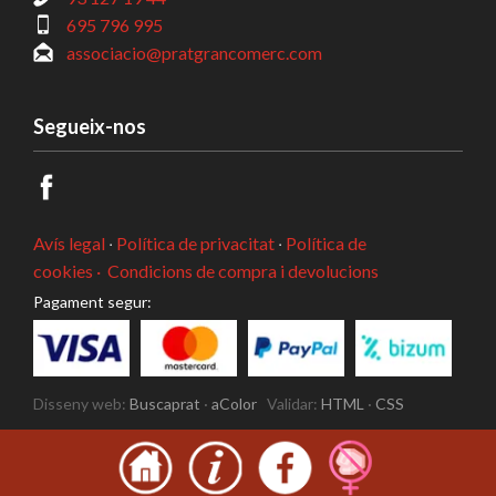
695 796 995
associacio@pratgrancomerc.com
Segueix-nos
Avís legal
·
Política de privacitat
·
Política de
cookies ·
Condicions de compra i devolucions
Pagament segur:
Disseny web:
Buscaprat
·
aColor
Validar:
HTML
·
CSS