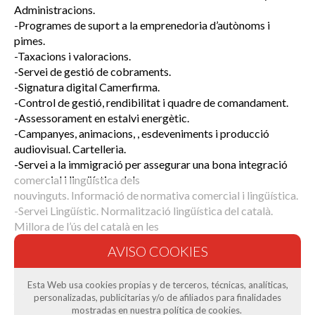
Administracions.
-Programes de suport a la emprenedoria d’autònoms i
pimes.
-Taxacions i valoracions.
-Servei de gestió de cobraments.
-Signatura digital Camerfirma.
-Control de gestió, rendibilitat i quadre de comandament.
-Assessorament en estalvi energètic.
-Campanyes, animacions, , esdeveniments i producció
audiovisual. Cartelleria.
-Servei a la immigració per assegurar una bona integració
comercial i lingüística dels
nouvinguts. Informació de normativa comercial i lingüística.
-Servei Lingüístic. Normalització lingüística del català.
Millora de l’ús del català en les
comunicacions habituals. Correcció de textos. Traducció a
diverses llengües.
-Servei a la millor jubilació. Assessorament en matèries de
Esta Web usa cookies propias y de terceros, técnicas, analíticas,
jubilacions, successions i
personalizadas, publicitarias y/o de afiliados para finalidades
donacions.
mostradas en nuestra política de cookies.