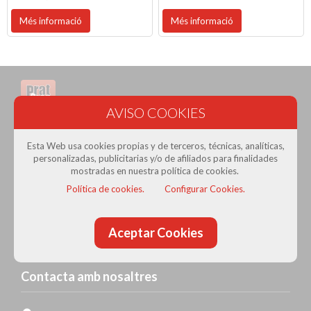
Més informació
Més informació
Prat Gran Comerç
· Associació de Comerciants del Prat
Esta Web usa cookies propias y de terceros, técnicas, analíticas,
personalizadas, publicitarias y/o de afiliados para finalidades
de Llobregat
mostradas en nuestra política de cookies.
Política de cookies.
Configurar Cookies.
Con la colaboración de:
Aceptar Cookies
Contacta amb nosaltres