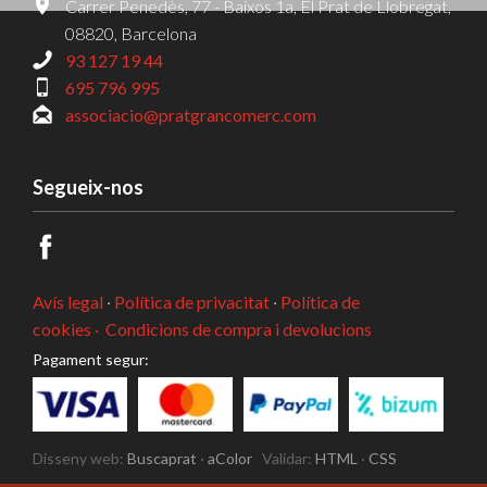
Carrer Penedès, 77 - Baixos 1a, El Prat de Llobregat,
08820, Barcelona
93 127 19 44
695 796 995
associacio@pratgrancomerc.com
Segueix-nos
Avís legal
·
Política de privacitat
·
Política de
cookies ·
Condicions de compra i devolucions
Pagament segur:
Disseny web:
Buscaprat
·
aColor
Validar:
HTML
·
CSS