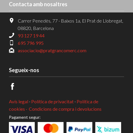
Contacta amb nosaltres
Carrer Penedès, 77 - Baixos 1a, El Prat de Llobregat,
08820, Barcelona
93 127 19 44
695 796 995
associacio@pratgrancomerc.com
Segueix-nos
Avís legal
·
Política de privacitat
·
Política de
cookies ·
Condicions de compra i devolucions
Pagament segur: