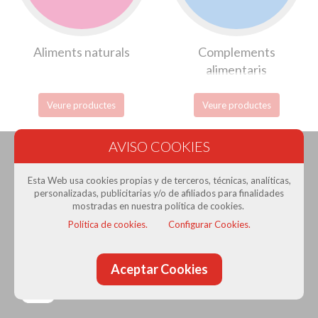
Aliments naturals
Complements
alimentaris
Veure productes
Veure productes
Esta Web usa cookies propias y de terceros, técnicas, analíticas,
personalizadas, publicitarias y/o de afiliados para finalidades
mostradas en nuestra política de cookies.
Prat Gran Comerç
· Associació de Comerciants del Prat
Política de cookies.
Configurar Cookies.
de Llobregat
Con la colaboración de:
Aceptar Cookies