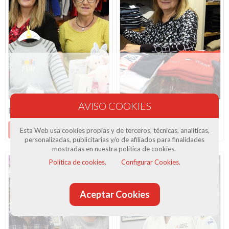
El Cuquet
Fonollosa Home
Més informació
Més informació
Esta Web usa cookies propias y de terceros, técnicas, analíticas,
personalizadas, publicitarias y/o de afiliados para finalidades
mostradas en nuestra política de cookies.
Política de cookies.
Configurar Cookies.
Aceptar Cookies