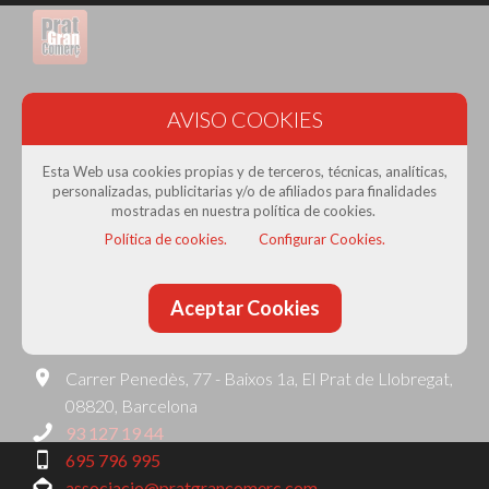
Prat Gran Comerç
· Associació de Comerciants del Prat
de Llobregat
Esta Web usa cookies propias y de terceros, técnicas, analíticas,
Con la colaboración de:
personalizadas, publicitarias y/o de afiliados para finalidades
mostradas en nuestra política de cookies.
Política de cookies.
Configurar Cookies.
Aceptar Cookies
Contacta amb nosaltres
Carrer Penedès, 77 - Baixos 1a, El Prat de Llobregat,
08820, Barcelona
93 127 19 44
695 796 995
associacio@pratgrancomerc.com