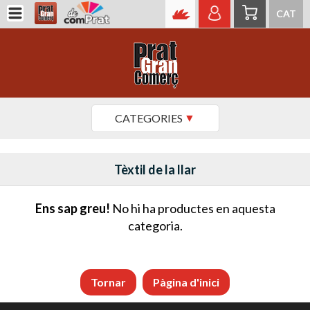
CAT
CATEGORIES
Tèxtil de la llar
Ens sap greu!
No hi ha productes en aquesta
categoria.
Tornar
Pàgina d'inici