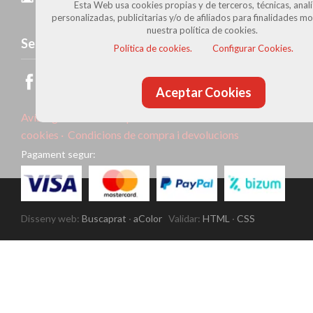
Esta Web usa cookies propias y de terceros, técnicas, analít
personalizadas, publicitarias y/o de afiliados para finalidades m
nuestra política de cookies.
Segueix-nos
Política de cookies.
Configurar Cookies.
Aceptar Cookies
Avís legal
·
Política de privacitat
·
Política de
cookies ·
Condicions de compra i devolucions
Pagament segur:
Disseny web:
Buscaprat
·
aColor
Validar:
HTML
·
CSS