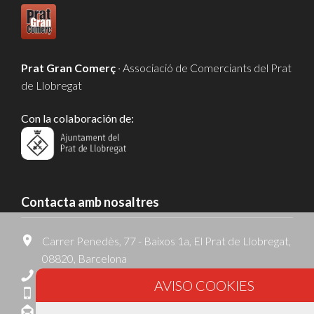
Prat Gran Comerç
· Associació de Comerciants del Prat
de Llobregat
Con la colaboración de:
Contacta amb nosaltres
Carrer Penedès, 77 - Baixos 1a, El Prat de Llobregat,
08820, Barcelona
93 127 19 44
695 796 995
associacio@pratgrancomerc.com