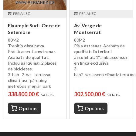
PERIAÑEZ
PERIAÑEZ
Eixample Sud - Once de
Av. Verge de
Setembre
Montserrat
80M2
80M2
Trepitjo
obra nova
.
Pis a
estrenar
. Acabats de
Pràcticament
a estrenar
.
qualitat
.
Exterior i
Acabats de qualitat
.
assolellat
. 1º amb
ascensor
Inclou
parquing
i 2 places
en
finca exclusiva
de bicicletes.
3
3
hab
2
wc
terrassa
hab
2
wc
ascen
climatiz
terra
me
climati
asc
pàrquing
metre
bus
menjar
park
338.800,00 €
302.500,00 €
IVA Inclós
IVA Inclós
Opcions
Opcions