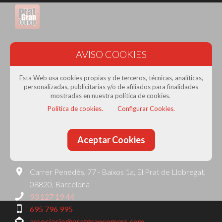
Prat Gran Comerç
· Associació de Comerciants del Prat
de Llobregat
Esta Web usa cookies propias y de terceros, técnicas, analíticas,
Con la colaboración de:
personalizadas, publicitarias y/o de afiliados para finalidades
mostradas en nuestra política de cookies.
Política de cookies.
Configurar Cookies.
Aceptar Cookies
Contacta amb nosaltres
Carrer Penedès, 77 - Baixos 1a, El Prat de Llobregat,
08820, Barcelona
93 127 19 44
695 796 995
associacio@pratgrancomerc.com