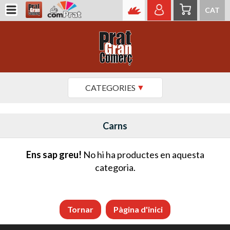
CAT
CATEGORIES
Carns
Ens sap greu!
No hi ha productes en aquesta
categoria.
Tornar
Pàgina d'inici