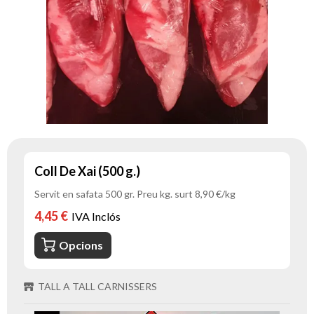
Coll De Xai (500 g.)
Servit en safata 500 gr. Preu kg. surt 8,90 €/kg
4,45 €
IVA Inclós
Opcions
TALL A TALL CARNISSERS