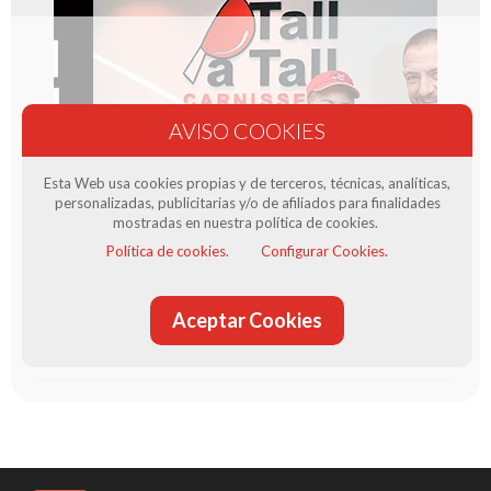
Esta Web usa cookies propias y de terceros, técnicas, analíticas,
personalizadas, publicitarias y/o de afiliados para finalidades
mostradas en nuestra política de cookies.
Producte venut per Tall a Tall Carnissers
Política de cookies.
Configurar Cookies.
Tall a Tall Carnissers, les teves carnisseries de confiança al
Baix Llobregat, on comprar la millor qualitat en carns i
embotits, amb ofertes i promocions cada setmana. Trobaràs
les carnisseries Tall a Tall a Llobregat, localitzades a Cornellà i
Aceptar Cookies
El Prat
Més informació sobre el venedor