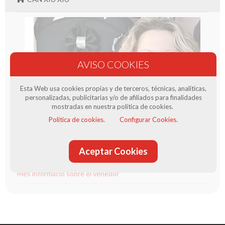
Esta Web usa cookies propias y de terceros, técnicas, analíticas,
personalizadas, publicitarias y/o de afiliados para finalidades
mostradas en nuestra política de cookies.
Política de cookies.
Configurar Cookies.
Producte venut per Can Xiu Xiu
La botiga canina Ca Xiu-*Xiu està situada al Prat de Llobregat
(Barcelona). En ella t'oferim un assessorament personalitzat,
Aceptar Cookies
on l'experiència i coneixements del nostre equip permeten
aconsellar-li en allò que millor beneficia al seu gos.
Més informació sobre el venedor