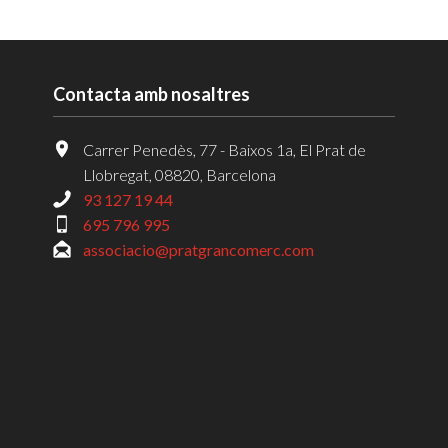
Contacta amb nosaltres
Carrer Penedès, 77 - Baixos 1a, El Prat de
Llobregat, 08820, Barcelona
93 127 19 44
695 796 995
associacio@pratgrancomerc.com