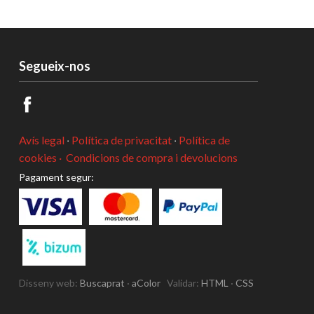
Segueix-nos
Avís legal
·
Política de privacitat
·
Política de
cookies ·
Condicions de compra i devolucions
Pagament segur:
Disseny web:
Buscaprat
·
aColor
Validar:
HTML
·
CSS