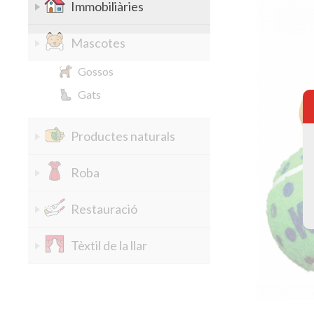
Immobiliàries
Mascotes
Gossos
Gats
Productes naturals
Roba
Restauració
Tèxtil de la llar