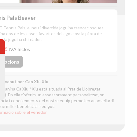
is Pals Beaver
Tennis Pals, el nou i divertida joguina trencaclosques,
na dos de les coses favorites dels gossos: la pilota de
 i la joguina chirriador.
0 €
IVA Inclós
Opcions
e venut per Can Xiu Xiu
a canina Ca Xiu-*Xiu està situada al Prat de Llobregat
na). En ella t'oferim un assessorament personalitzat, on
ència i coneixements del nostre equip permeten aconsellar-li
que millor beneficia al seu gos.
ormació sobre el venedor