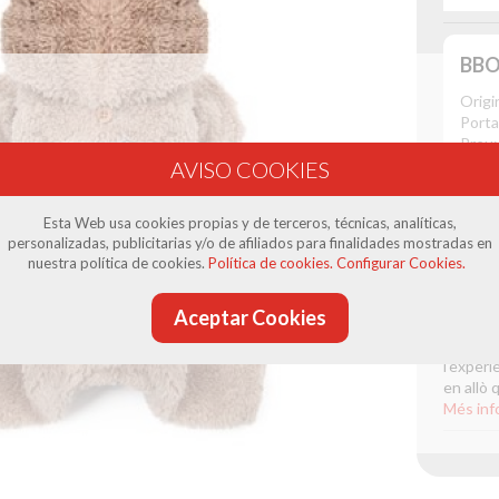
BBO
Origi
Porta
Preu:
50,0
Esta Web usa cookies propias y de terceros, técnicas, analíticas,
personalizadas, publicitarias y/o de afiliados para finalidades mostradas en
nuestra política de cookies.
Política de cookies.
Configurar Cookies.
Product
Aceptar Cookies
La botig
(Barcelo
l'experi
en allò 
Més inf