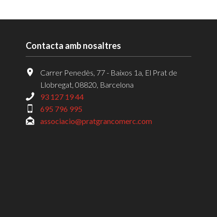
Contacta amb nosaltres
Carrer Penedès, 77 - Baixos 1a, El Prat de
Llobregat, 08820, Barcelona
93 127 19 44
695 796 995
associacio@pratgrancomerc.com