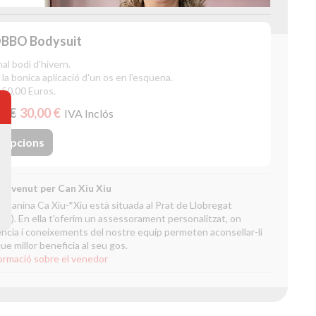
BBO Bodysuit
nal bodi d'hivern.
 la bonica aplicació d'un os en l'esquena.
 50,00 Euros.
0 €
30,00 €
IVA Inclós
Opcions
e venut per Can Xiu Xiu
a canina Ca Xiu-*Xiu està situada al Prat de Llobregat
na). En ella t'oferim un assessorament personalitzat, on
ència i coneixements del nostre equip permeten aconsellar-li
que millor beneficia al seu gos.
ormació sobre el venedor