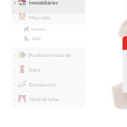
Immobiliàries
Mascotes
Gossos
Gats
Productes naturals
Roba
Restauració
Tèxtil de la llar