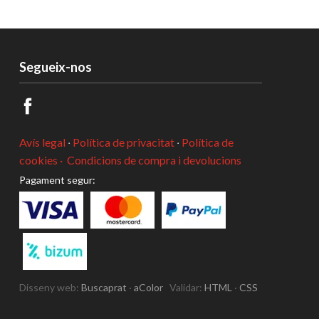
Segueix-nos
Avís legal
·
Política de privacitat
·
Política de
cookies ·
Condicions de compra i devolucions
Pagament segur:
Disseny web:
Buscaprat
·
aColor
Validar:
HTML
·
CSS