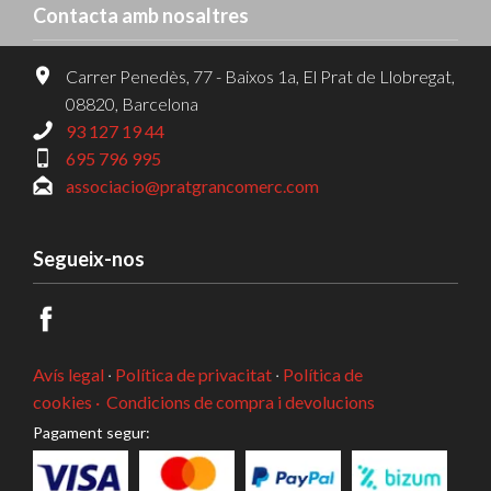
Contacta amb nosaltres
Carrer Penedès, 77 - Baixos 1a, El Prat de Llobregat,
08820, Barcelona
93 127 19 44
695 796 995
associacio@pratgrancomerc.com
Segueix-nos
Avís legal
·
Política de privacitat
·
Política de
cookies ·
Condicions de compra i devolucions
Pagament segur: