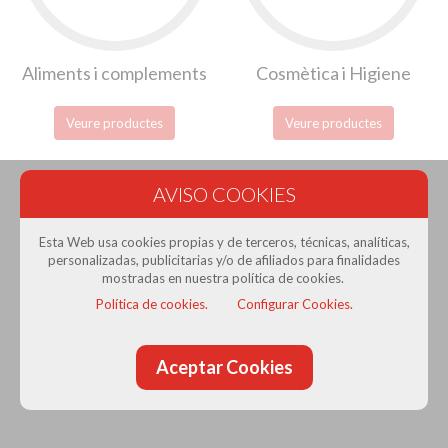
Aliments i complements
Cosmètica i Higiene
Veure productes
Veure productes
Esta Web usa cookies propias y de terceros, técnicas, analíticas,
personalizadas, publicitarias y/o de afiliados para finalidades
Prat Gran Comerç
· Associació de Comerciants del Prat
mostradas en nuestra política de cookies.
de Llobregat
Política de cookies.
Configurar Cookies.
Con la colaboración de:
Aceptar Cookies