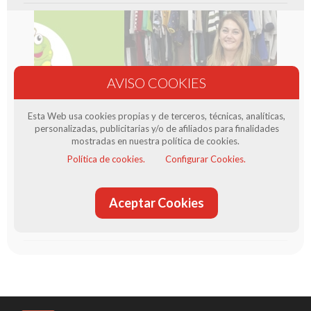
Esta Web usa cookies propias y de terceros, técnicas, analíticas,
personalizadas, publicitarias y/o de afiliados para finalidades
mostradas en nuestra política de cookies.
Producte venut per El Cuquet
Política de cookies.
Configurar Cookies.
Moda infantil de 0 a 7 anys... regals i detalls amb les nostres
Cistelles per a nadons...... ah....¡¡¡ I pijameria per a tota la
familia ......... Veniu i veureu que coses més boniques que
Aceptar Cookies
tenim. Les millors marqués al millor Preu.......
Més informació sobre el venedor